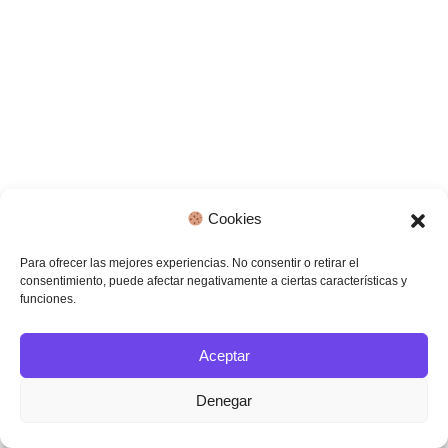
Subscriptions?
What Level Of Resolution Can I Expect
From The Generated Images?
Cookies
How Can I Get Technical Support If I
Encounter Issues?
Para ofrecer las mejores experiencias. No consentir o retirar el
consentimiento, puede afectar negativamente a ciertas características y
funciones.
Is There An API For Integration With
Aceptar
Other Platforms?
Denegar