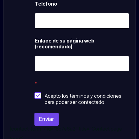
Teléfono
Enlace de su página web
(recomendado)
*
*
p
á
Acepto los términos y condiciones
g
para poder ser contactado
i
n
a
Enviar
s
u
[contact-form-7 id="5b7e6a2" title="Contact page
form"]